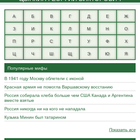
А
Б
В
Г
Д
Е
Ж
З
И
К
Л
М
Н
О
П
Р
С
Т
У
Ф
Х
Ц
Ч
Ш
Щ
Э
Ю
Я
Популярные мифы
В 1941 году Москву облетели с иконой
Красная армия не помогла Варшавскому восстанию
Россия собирала хлеба больше чем США Канада и Аргентина
вместе взятые
Россия никогда ни на кого не нападала
Кузьма Минин был татарином
Показать все