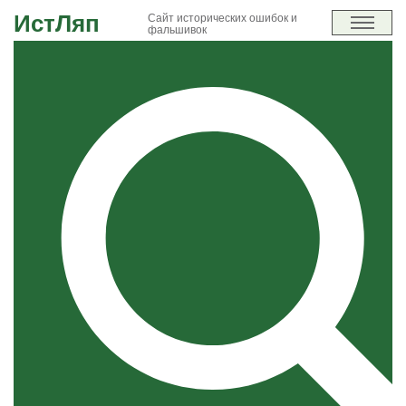
ИстЛяп
Сайт исторических ошибок и
фальшивок