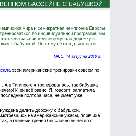
ТВЕННОМ БАССЕЙНЕ С БАБУШКОЙ
чемпионка мира и семикратная чемпионка Европы
тренироваться по индивидуальной программе, мы
тца. Она за свои деньги покупала дорожку в
ожку с бабушкой. Поэтому её отец выкупал и
ТАСС, 14 августа 2016 г.
исала
свои американские тренировки совсем по-
А в Таганроге я тренировалась, так бабушка
ечего! И ей всё равно! Я, говорит, заплатила
 последние полтора часа, не имеет уже
ынуждена делить дорожку с бабушкой.
асмотревшись на американские ужасы, пловчиха
тах, а главный тренер бесславно вылетел с