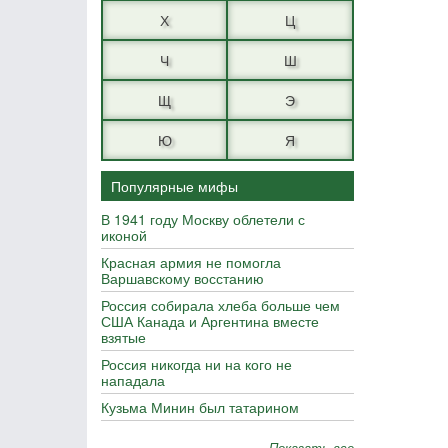
Х
Ц
Ч
Ш
Щ
Э
Ю
Я
Популярные мифы
В 1941 году Москву облетели с
иконой
Красная армия не помогла
Варшавскому восстанию
Россия собирала хлеба больше чем
США Канада и Аргентина вместе
взятые
Россия никогда ни на кого не
нападала
Кузьма Минин был татарином
Показать все