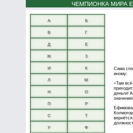
ЧЕМПИОНКА МИРА Е
А
Б
В
Г
Д
Е
Ж
З
И
К
Сама спо
иному:
Л
М
«Там всё
приходит 
Н
О
деньги! 
значения
П
Р
Ефимова 
Колмогор
С
Т
вернётся
должност
У
Ф