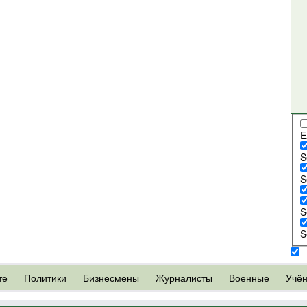
E
S
S
S
S
те
Политики
Бизнесмены
Журналисты
Военные
Учё