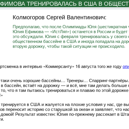
ФИМОВА ТРЕНИРОВАЛАСЬ В США В ОБЩЕС
Колмогоров Сергей Валентинович:
Предполагаю, что после Олимпиады Юля (шестикратная 
Юлия Ефимова — «ИстЛяп») останется в России и будет 
это обсуждали. Юлия с февраля тренировалась у своего о
общественном бассейне в США и иногда попадала на дор
вторую дорожку, чтобы такой ситуации не происходило.
ртсменка в интервью «Коммерсанту» 16 августа того же году
оп
-таки очень хорошие бассейны… Тренеры… Спарринг-партнёры… 
в бассейн, встаёт на дорожку — и всё, мне там делать больше н
А то, что я там пытаюсь тренироваться и плаваю по этой дорожке
!»
тренируется в США и жалуется на плохие условия у нас, где в
ов переносит историю со старушкой за океан и заявляет, что н
 домой! Результат известен: Юлия по-прежнему рассекает в Шта
и.